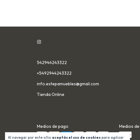
542944243322
+5492944243322
info.estepamuebles@gmail.com
Tienda Online
Medios de pago
Medios de
Al navegar por este sitio
aceptás el uso de cookies
para agilizar