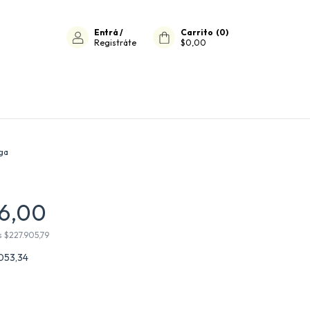
Entrá
/
Carrito
(
0
)
Registráte
$0,00
ga
66,00
s
$227.905,79
053,34