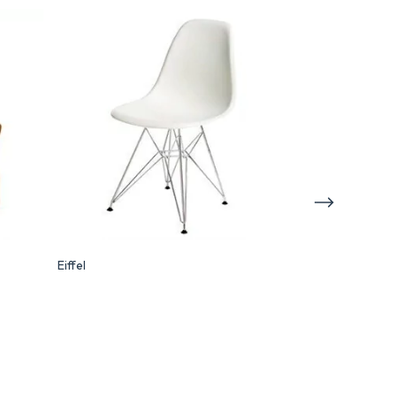
Eiffel
Basilea
$627.431,00
Comprar