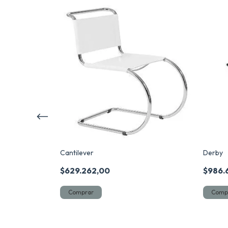
Cantilever
Derby
$629.262,00
$986.
Comprar
Comp