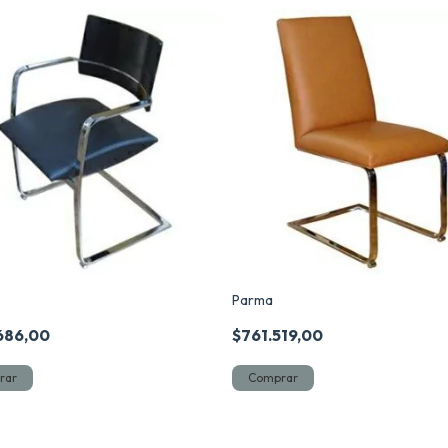
Parma
686,00
$761.519,00
rar
Comprar