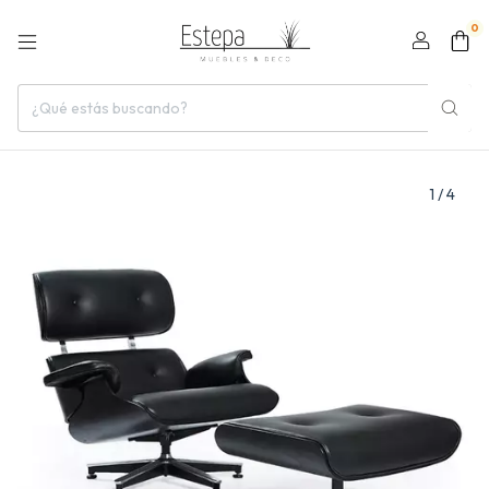
0
1
/
4