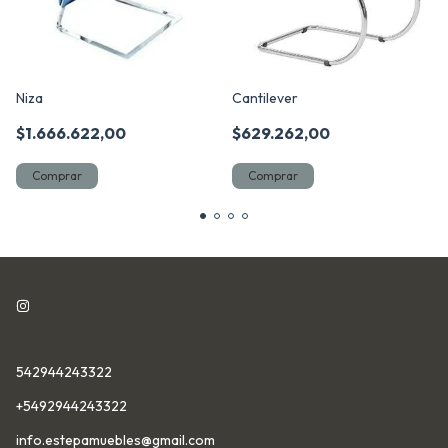
Niza
Cantilever
$1.666.622,00
$629.262,00
Comprar
Comprar
542944243322
+5492944243322
info.estepamuebles@gmail.com